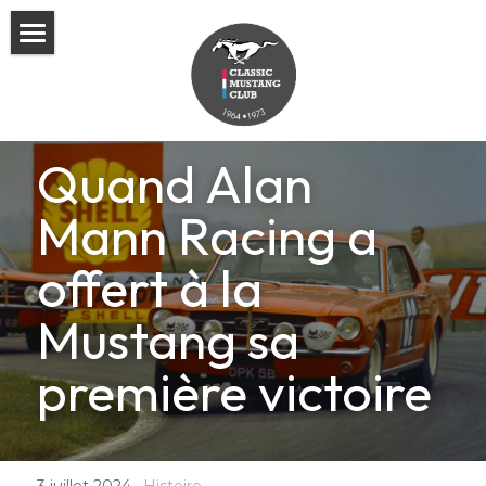
Accueil
L'équipe
Quand Alan 
Adhesion au Club
Mann Racing a 
Programme
offert à la 
Blog
Mustang sa 
Rechercher
première victoire
3 juillet 2024
·
Histoire