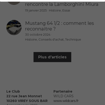
rencontre la Lamborghini Miura
19 janvier 2025
·
Histoire,
Essai
Mustang 64 1/2 : comment les
reconnaitre ?
30 octobre 2024
·
Histoire,
Conseils d'achat,
Technique
Plus d'articles
Le Club
Partenaire 
22 rue Jean Monnet 
WILD CARS
10260 VIREY SOUS BAR
www.wildcars.fr