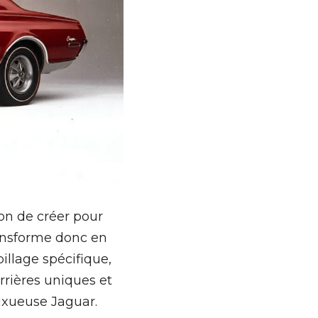
on de créer pour 
ansforme donc en 
lage spécifique, 
rières uniques et 
uxueuse Jaguar. 