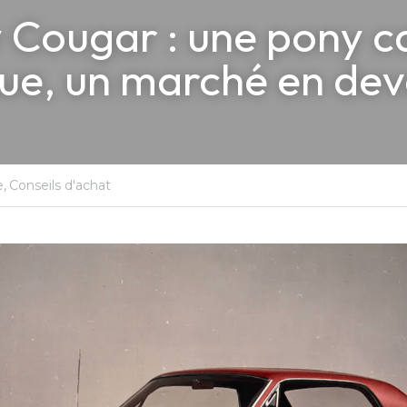
 Cougar : une pony ca
e, un marché en deve
e,
Conseils d'achat