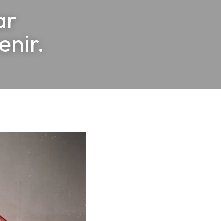
r 
nir.